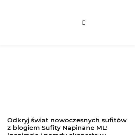
Twój Wymarzony Sufit
Blog
Odkryj świat nowoczesnych sufitów
z blogiem Sufity Napinane ML!