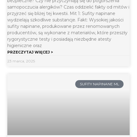
bezpieczne? Czy nie przyczyniają się do pogorszenia
samopoczucia alergików? Czas oddzielić fakty od mitów i
przyjrzeć się bliżej tej kwestii. Mit 1: Sufity napinane
wydzielają szkodliwe substancje. Fakt: Wysokiej jakości
sufity napinane, produkowane przez renomowanych
producentów, są wykonane z materiałów, które przeszły
rygorystyczne testy i posiadają niezbędne atesty
higieniczne oraz
PRZECZYTAJ WIĘCEJ >
23 marca, 2025
SUFITY NAPINANE ML