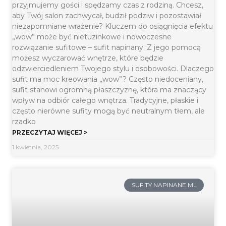
przyjmujemy gości i spędzamy czas z rodziną. Chcesz,
aby Twój salon zachwycał, budził podziw i pozostawiał
niezapomniane wrażenie? Kluczem do osiągnięcia efektu
„wow” może być nietuzinkowe i nowoczesne
rozwiązanie sufitowe – sufit napinany. Z jego pomocą
możesz wyczarować wnętrze, które będzie
odzwierciedleniem Twojego stylu i osobowości. Dlaczego
sufit ma moc kreowania „wow”? Często niedoceniany,
sufit stanowi ogromną płaszczyznę, która ma znaczący
wpływ na odbiór całego wnętrza. Tradycyjne, płaskie i
często nierówne sufity mogą być neutralnym tłem, ale
rzadko
PRZECZYTAJ WIĘCEJ >
1 kwietnia, 2025
SUFITY NAPINANE ML