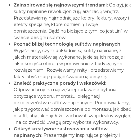
Zainspirować się najnowszymi trendami:
Odkryj, jak
sufity napinane rewolucjonizują aranżację wnętrz.
Przedstawiamy najmodniejsze kolory, faktury, wzory i
efekty specjalne, które odmienią Twoje
pomieszczenia. Bądź na bieżąco z tym, co jest „in” w
świecie designu sufitów!
Poznać bliżej technologię sufitów napinanych:
Wyjaśniamy, czym dokładnie są sufity napinane, z
jakich materiałów są wykonane, jakie są ich rodzaje i
jakie korzyści oferują w porównaniu z tradycyjnymi
rozwiązaniami. Rozwiewamy mity i przedstawiamy
fakty, abyś mógł podjąć świadomą decyzję.
Znaleźć praktyczne porady i wskazówki:
Odpowiadamy na najczęściej zadawane pytania
dotyczące wyboru, montażu, pielęgnacji i
bezpieczeństwa sufitów napinanych. Podpowiadamy,
jak przygotować pomieszczenie do montażu, jak dbać
o sufit, aby jak najdłużej zachował swój idealny wygląd,
i na co zwrócić uwagę przy wyborze wykonawcy.
Odkryć kreatywne zastosowania sufitów
napinanych:
Prezentujemy inspirujące projekty i