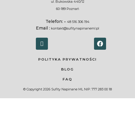
ul. Bukowska 440/12
60-189 Poznań
Telefon:
+ 48 516 306 194
Email :
kontakt@sufitynapinaneml.pl
POLITYKA PRYWATNOŚCI
BLOG
FAQ
© Copyright 2026 Sufity Napinane ML NIP: 777 283 00 18