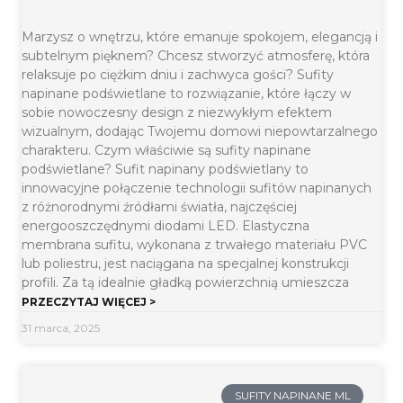
Marzysz o wnętrzu, które emanuje spokojem, elegancją i
subtelnym pięknem? Chcesz stworzyć atmosferę, która
relaksuje po ciężkim dniu i zachwyca gości? Sufity
napinane podświetlane to rozwiązanie, które łączy w
sobie nowoczesny design z niezwykłym efektem
wizualnym, dodając Twojemu domowi niepowtarzalnego
charakteru. Czym właściwie są sufity napinane
podświetlane? Sufit napinany podświetlany to
innowacyjne połączenie technologii sufitów napinanych
z różnorodnymi źródłami światła, najczęściej
energooszczędnymi diodami LED. Elastyczna
membrana sufitu, wykonana z trwałego materiału PVC
lub poliestru, jest naciągana na specjalnej konstrukcji
profili. Za tą idealnie gładką powierzchnią umieszcza
PRZECZYTAJ WIĘCEJ >
31 marca, 2025
SUFITY NAPINANE ML