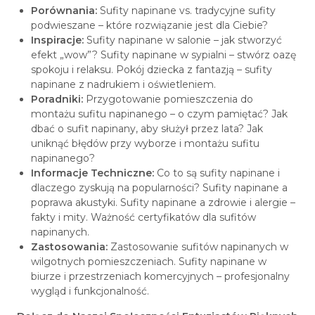
Porównania:
Sufity napinane vs. tradycyjne sufity
podwieszane – które rozwiązanie jest dla Ciebie?
Inspiracje:
Sufity napinane w salonie – jak stworzyć
efekt „wow”? Sufity napinane w sypialni – stwórz oazę
spokoju i relaksu. Pokój dziecka z fantazją – sufity
napinane z nadrukiem i oświetleniem.
Poradniki:
Przygotowanie pomieszczenia do
montażu sufitu napinanego – o czym pamiętać? Jak
dbać o sufit napinany, aby służył przez lata? Jak
uniknąć błędów przy wyborze i montażu sufitu
napinanego?
Informacje Techniczne:
Co to są sufity napinane i
dlaczego zyskują na popularności? Sufity napinane a
poprawa akustyki. Sufity napinane a zdrowie i alergie –
fakty i mity. Ważność certyfikatów dla sufitów
napinanych.
Zastosowania:
Zastosowanie sufitów napinanych w
wilgotnych pomieszczeniach. Sufity napinane w
biurze i przestrzeniach komercyjnych – profesjonalny
wygląd i funkcjonalność.