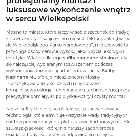
profesjonalny montaż i
luksusowe wykończenie wnętrz
w sercu Wielkopolski
Mosina to miasto, które łączy w sobie szacunek do tradycji
z nowoczesnym spojrzeniem na architekturę. Jako „brama
do Wielkopolskiego Parku Narodowego”, miejscowość ta
przyciąga osoby ceniące wysoką jakość życia, ekologię i
estetykę. Właśnie dlatego
sufity napinane Mosina
stały
się najczęściej wybieranym rozwiązaniem podczas
wykańczania domów i apartamentów. Firma
Sufity
Napinane ML
oferuje mieszkańcom Mosiny,
Puszczykowa oraz okolicznych miejscowości
kompleksową usługę – od doradztwa technicznego, przez
precyzyjne pomiary, aż po błyskawiczny i czysty montaż.
Nasze sufity to nie tylko dekoracja, to zaawansowana
technologia, która eliminuje wszystkie wady tradycyjnych
sufitów podwieszanych z płyt gipsowo-kartonowych. Jeśli
szukasz gładkości, której nie naruszy żaden proces
osiadania budynku, jesteś w odpowiednim miejscu.