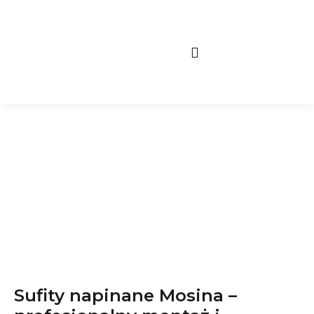
Twój Wymarzony Sufit
Sufity napinane Mosina –