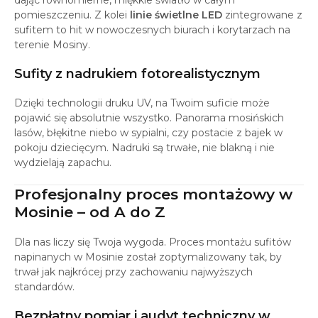
dając równomierne, miękkie światło w całym
pomieszczeniu. Z kolei
linie świetlne LED
zintegrowane z
sufitem to hit w nowoczesnych biurach i korytarzach na
terenie Mosiny.
Sufity z nadrukiem fotorealistycznym
Dzięki technologii druku UV, na Twoim suficie może
pojawić się absolutnie wszystko. Panorama mosińskich
lasów, błękitne niebo w sypialni, czy postacie z bajek w
pokoju dziecięcym. Nadruki są trwałe, nie blakną i nie
wydzielają zapachu.
Profesjonalny proces montażowy w
Mosinie – od A do Z
Dla nas liczy się Twoja wygoda. Proces montażu sufitów
napinanych w Mosinie został zoptymalizowany tak, by
trwał jak najkrócej przy zachowaniu najwyższych
standardów.
Bezpłatny pomiar i audyt techniczny w