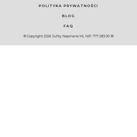
POLITYKA PRYWATNOŚCI
BLOG
FAQ
© Copyright 2026 Sufity Napinane ML NIP: 777 283 00 18