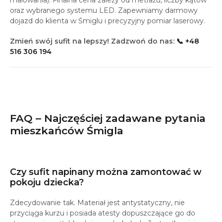
malowania). Finalna cena zależy od metrażu, liczby kątów
oraz wybranego systemu LED. Zapewniamy darmowy
dojazd do klienta w Śmiglu i precyzyjny pomiar laserowy.
Zmień swój sufit na lepszy! Zadzwoń do nas:
📞 +48
516 306 194
FAQ – Najczęściej zadawane pytania
mieszkańców Śmigla
Czy sufit napinany można zamontować w
pokoju dziecka?
Zdecydowanie tak. Materiał jest antystatyczny, nie
przyciąga kurzu i posiada atesty dopuszczające go do