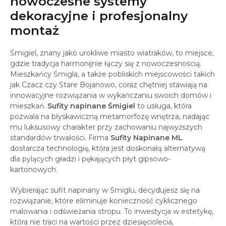
nowoczesne systemy
dekoracyjne i profesjonalny
montaż
Śmigiel, znany jako urokliwe miasto wiatraków, to miejsce,
gdzie tradycja harmonijnie łączy się z nowoczesnością.
Mieszkańcy Śmigla, a także pobliskich miejscowości takich
jak Czacz czy Stare Bojanowo, coraz chętniej stawiają na
innowacyjne rozwiązania w wykańczaniu swoich domów i
mieszkań.
Sufity napinane Śmigiel
to usługa, która
pozwala na błyskawiczną metamorfozę wnętrza, nadając
mu luksusowy charakter przy zachowaniu najwyższych
standardów trwałości. Firma
Sufity Napinane ML
dostarcza technologię, która jest doskonałą alternatywą
dla pylących gładzi i pękających płyt gipsowo-
kartonowych.
Wybierając sufit napinany w Śmiglu, decydujesz się na
rozwiązanie, które eliminuje konieczność cyklicznego
malowania i odświeżania stropu. To inwestycja w estetykę,
która nie traci na wartości przez dziesięciolecia,