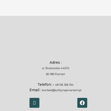
Adres :
ul. Bukowska 440/12
60-189 Poznań
Telefon:
+ 48 516 306 194
Email :
kontakt@sufitynapinaneml.pl