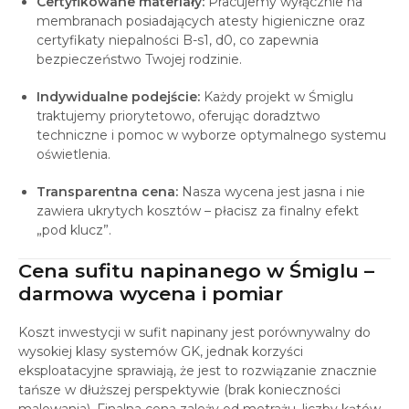
Certyfikowane materiały:
Pracujemy wyłącznie na
membranach posiadających atesty higieniczne oraz
certyfikaty niepalności B-s1, d0, co zapewnia
bezpieczeństwo Twojej rodzinie.
Indywidualne podejście:
Każdy projekt w Śmiglu
traktujemy priorytetowo, oferując doradztwo
techniczne i pomoc w wyborze optymalnego systemu
oświetlenia.
Transparentna cena:
Nasza wycena jest jasna i nie
zawiera ukrytych kosztów – płacisz za finalny efekt
„pod klucz”.
Cena sufitu napinanego w Śmiglu –
darmowa wycena i pomiar
Koszt inwestycji w sufit napinany jest porównywalny do
wysokiej klasy systemów GK, jednak korzyści
eksploatacyjne sprawiają, że jest to rozwiązanie znacznie
tańsze w dłuższej perspektywie (brak konieczności